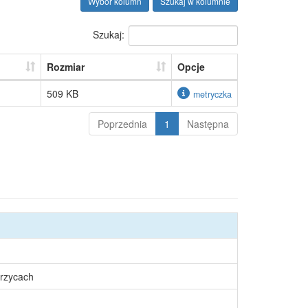
Wybór kolumn
Szukaj w kolumnie
Szukaj:
Rozmiar
Opcje
509 KB
metryczka
Poprzednia
1
Następna
rzycach