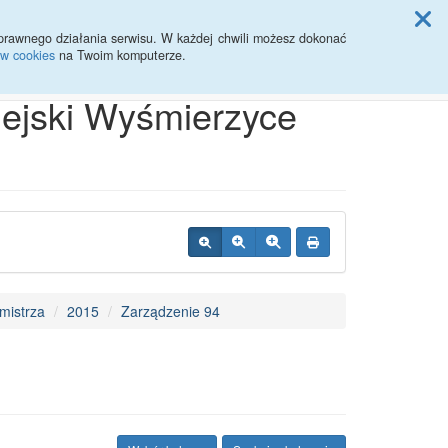
ji Rady Miasta
prawnego działania serwisu. W każdej chwili możesz dokonać
ów cookies
na Twoim komputerze.
Przycisk wyszukaj duży
Szukaj
iejski Wyśmierzyce
mistrza
2015
Zarządzenie 94