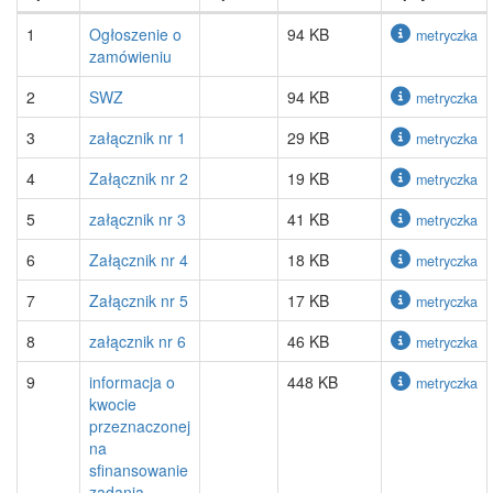
1
Ogłoszenie o
94 KB
metryczka
zamówieniu
2
SWZ
94 KB
metryczka
3
załącznik nr 1
29 KB
metryczka
4
Załącznik nr 2
19 KB
metryczka
5
załącznik nr 3
41 KB
metryczka
6
Załącznik nr 4
18 KB
metryczka
7
Załącznik nr 5
17 KB
metryczka
8
załącznik nr 6
46 KB
metryczka
9
informacja o
448 KB
metryczka
kwocie
przeznaczonej
na
sfinansowanie
zadania