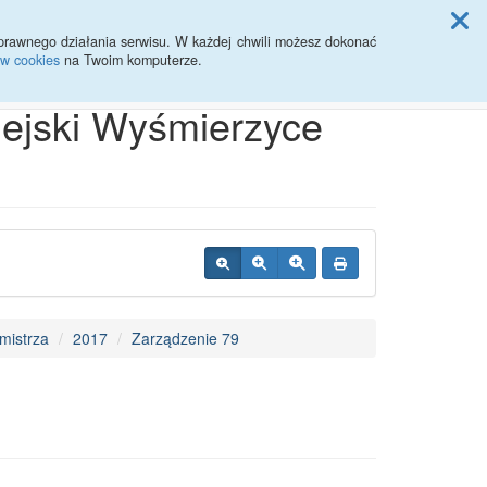
ji Rady Miasta
prawnego działania serwisu. W każdej chwili możesz dokonać
ów cookies
na Twoim komputerze.
Przycisk wyszukaj duży
Szukaj
iejski Wyśmierzyce
mistrza
2017
Zarządzenie 79