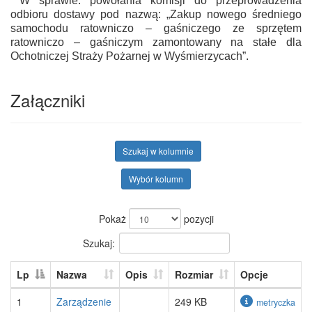
W sprawie: powołania komisji do przeprowadzenia
odbioru dostawy pod nazwą: „Zakup nowego średniego
samochodu ratowniczo – gaśniczego ze sprzętem
ratowniczo – gaśniczym zamontowany na stałe dla
Ochotniczej Straży Pożarnej w Wyśmierzycach”.
Załączniki
Szukaj w kolumnie
Wybór kolumn
Pokaż
pozycji
Szukaj:
Lp
Nazwa
Opis
Rozmiar
Opcje
1
Zarządzenie
249 KB
metryczka