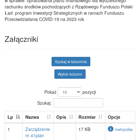
w sprawie: opracowania planu finansowego dla wydzielonego
rachunku środków pochodzących z Rządowego Funduszu Polski
Ład: program Inwestycji Strategicznych w ramach Funduszu
Przeciwdziałania COVID-19 na 2023 rok
Załączniki
Szukaj w kolumnie
Wybór kolumn
Pokaż
pozycji
Szukaj:
Lp
Nazwa
Opis
Rozmiar
Opcje
1
Zarządzenie
17 KB
metryczka
nr 41plan