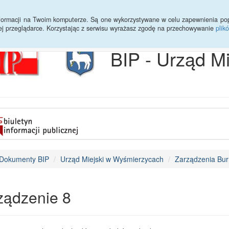
Archiwum
Statystyki
Sprawy do załatwienia
Transmisja Ses
informacji na Twoim komputerze. Są one wykorzystywane w celu zapewnienia po
ej przeglądarce. Korzystając z serwisu wyrażasz zgodę na przechowywanie
plik
BIP - Urząd M
Dokumenty BIP
Urząd Miejski w Wyśmierzycach
Zarządzenia Bur
ządzenie 8