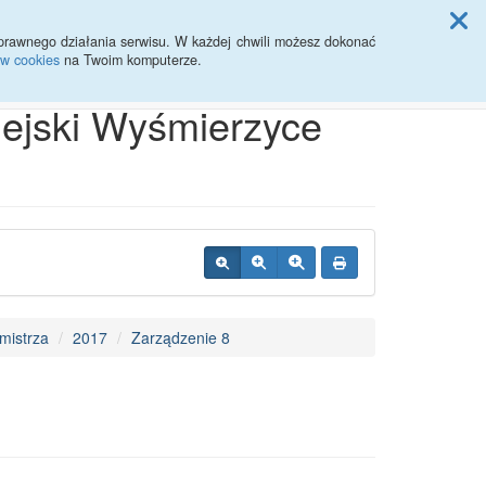
ji Rady Miasta
prawnego działania serwisu. W każdej chwili możesz dokonać
ów cookies
na Twoim komputerze.
Przycisk wyszukaj duży
Szukaj
iejski Wyśmierzyce
mistrza
2017
Zarządzenie 8