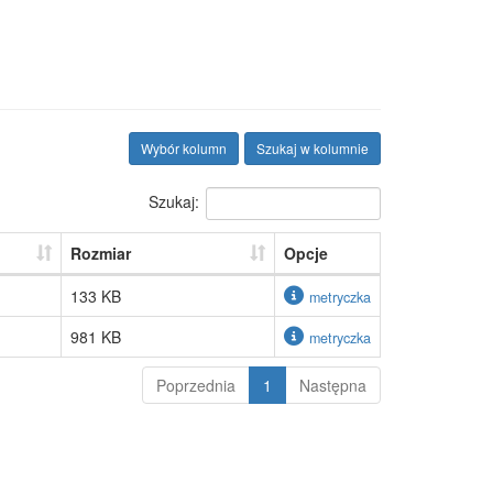
Wybór kolumn
Szukaj w kolumnie
Szukaj:
Rozmiar
Opcje
133 KB
metryczka
981 KB
metryczka
Poprzednia
1
Następna