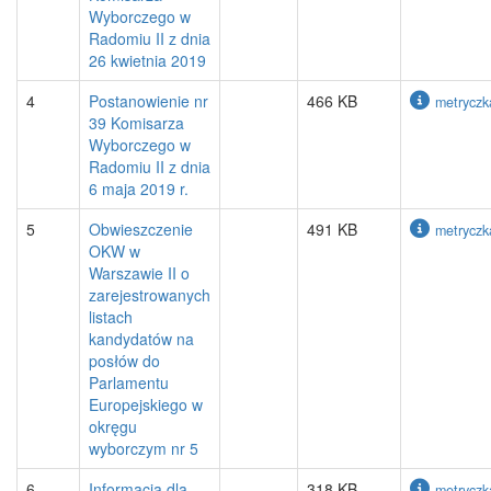
Wyborczego w
Radomiu II z dnia
26 kwietnia 2019
4
Postanowienie nr
466 KB
metryczk
39 Komisarza
Wyborczego w
Radomiu II z dnia
6 maja 2019 r.
5
Obwieszczenie
491 KB
metryczk
OKW w
Warszawie II o
zarejestrowanych
listach
kandydatów na
posłów do
Parlamentu
Europejskiego w
okręgu
wyborczym nr 5
6
Informacja dla
318 KB
metryczk