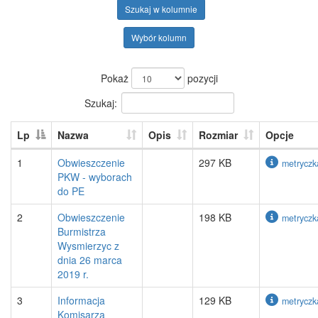
Szukaj w kolumnie
Wybór kolumn
Pokaż
pozycji
Szukaj:
Lp
Nazwa
Opis
Rozmiar
Opcje
1
Obwieszczenie
297 KB
metryczk
PKW - wyborach
do PE
2
Obwieszczenie
198 KB
metryczk
Burmistrza
Wysmierzyc z
dnia 26 marca
2019 r.
3
Informacja
129 KB
metryczk
Komisarza