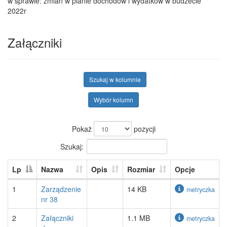
w sprawie: zmian w planie dochodów i wydatków w budżecie
2022r
Załączniki
Szukaj w kolumnie
Wybór kolumn
Pokaż
pozycji
Szukaj:
Lp
Nazwa
Opis
Rozmiar
Opcje
1
Zarządzenie
14 KB
metryczka
nr 38
2
Załączniki
1.1 MB
metryczka