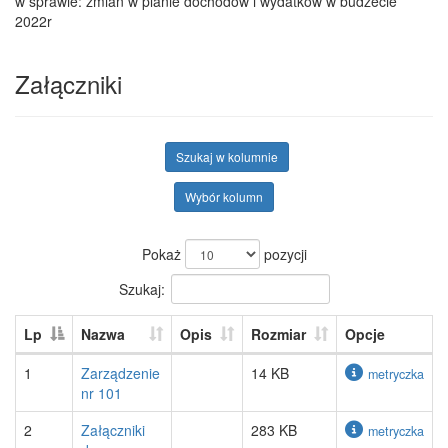
w sprawie: zmian w planie dochodów i wydatków w budżecie
2022r
Załączniki
Szukaj w kolumnie
Wybór kolumn
Pokaż
pozycji
Szukaj:
Lp
Nazwa
Opis
Rozmiar
Opcje
1
Zarządzenie
14 KB
metryczka
nr 101
2
Załączniki
283 KB
metryczka