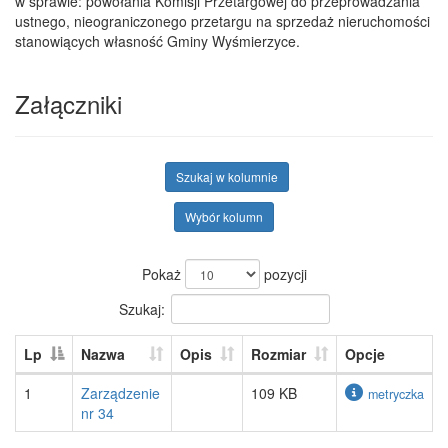
w sprawie: powołania Komisji Przetargowej do przeprowadzania
ustnego, nieograniczonego przetargu na sprzedaż nieruchomości
stanowiących własność Gminy Wyśmierzyce.
Załączniki
Szukaj w kolumnie
Wybór kolumn
Pokaż
pozycji
Szukaj:
Lp
Nazwa
Opis
Rozmiar
Opcje
1
Zarządzenie
109 KB
metryczka
nr 34