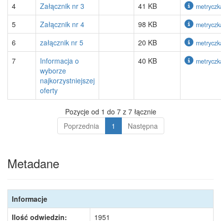
4
Załącznik nr 3
41 KB
metryczk
5
Załącznik nr 4
98 KB
metryczk
6
załącznik nr 5
20 KB
metryczk
7
Informacja o
40 KB
metryczk
wyborze
najkorzystniejszej
oferty
Pozycje od 1 do 7 z 7 łącznie
Poprzednia
1
Następna
Metadane
Informacje
Ilość odwiedzin:
1951