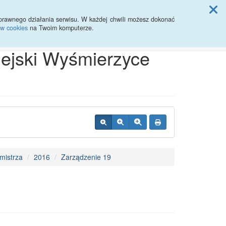
ji Rady Miasta
prawnego działania serwisu. W każdej chwili możesz dokonać
ów cookies
na Twoim komputerze.
Przycisk wyszukaj duży
Szukaj
iejski Wyśmierzyce
mistrza
2016
Zarządzenie 19