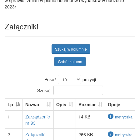
w sprawie: zmian w planie dochodów i wydatków w budżecie
2023r
Załączniki
Szukaj w kolumnie
Wybór kolumn
Pokaż
pozycji
Szukaj:
Lp
Nazwa
Opis
Rozmiar
Opcje
1
Zarządzenie
14 KB
metryczka
nr 93
2
Załączniki
266 KB
metryczka