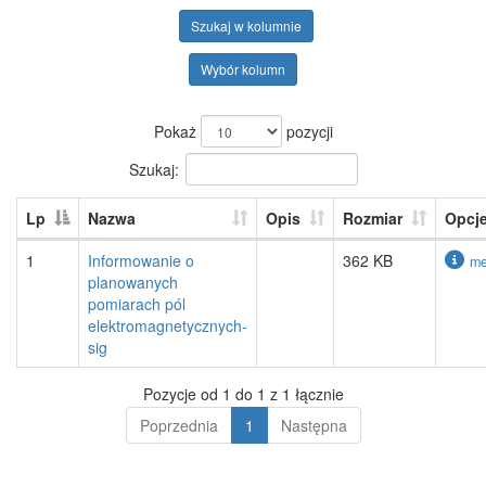
Szukaj w kolumnie
Wybór kolumn
Pokaż
pozycji
Szukaj:
Lp
Nazwa
Opis
Rozmiar
Opcj
1
Informowanie o
362 KB
me
planowanych
pomiarach pól
elektromagnetycznych-
sig
Pozycje od 1 do 1 z 1 łącznie
Poprzednia
1
Następna