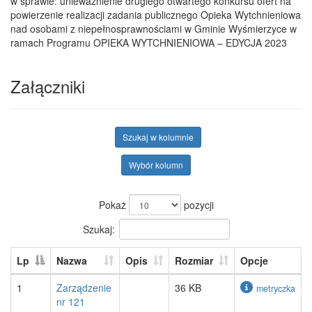
w sprawie: unieważnienie drugiego otwartego konkursu ofert na
powierzenie realizacji zadania publicznego Opieka Wytchnieniowa
nad osobami z niepełnosprawnościami w Gminie Wyśmierzyce w
ramach Programu OPIEKA WYTCHNIENIOWA – EDYCJA 2023
Załączniki
Szukaj w kolumnie
Wybór kolumn
Pokaż
pozycji
Szukaj:
Lp
Nazwa
Opis
Rozmiar
Opcje
1
Zarządzenie
36 KB
metryczka
nr 121