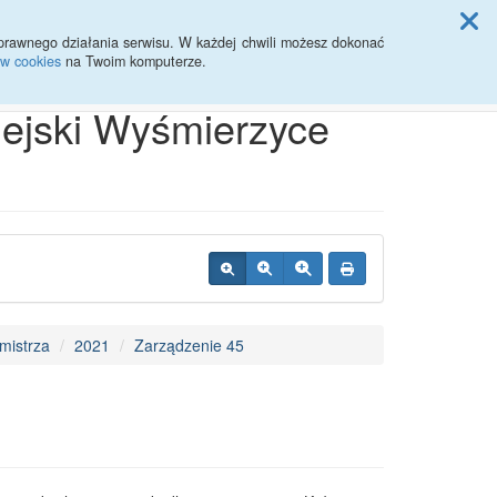
ji Rady Miasta
prawnego działania serwisu. W każdej chwili możesz dokonać
ów cookies
na Twoim komputerze.
Przycisk wyszukaj duży
Szukaj
iejski Wyśmierzyce
mistrza
2021
Zarządzenie 45