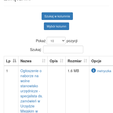
Szukaj w kolumnie
Wybór kolumn
Pokaż
pozycji
Szukaj:
Lp
Nazwa
Opis
Rozmiar
Opcje
1
Ogłoszenie o
1.6 MB
metryczka
naborze na
wolne
stanowisko
urzędnicze -
specjalista ds.
zamówień w
Urzędzie
Miejskim w