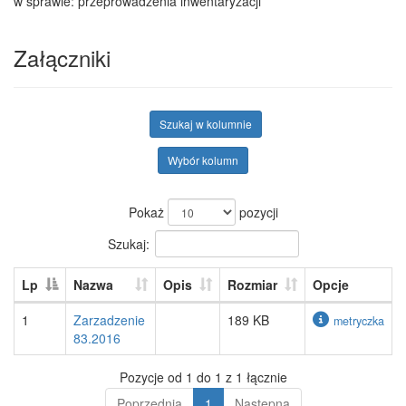
w sprawie: przeprowadzenia inwentaryzacji
Załączniki
Szukaj w kolumnie
Wybór kolumn
Pokaż
pozycji
Szukaj:
Lp
Nazwa
Opis
Rozmiar
Opcje
1
Zarzadzenie
189 KB
metryczka
83.2016
Pozycje od 1 do 1 z 1 łącznie
Poprzednia
1
Następna