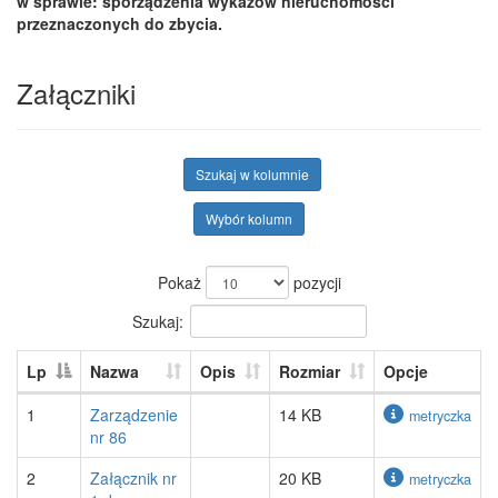
w sprawie: sporządzenia wykazów nieruchomości
przeznaczonych do zbycia.
Załączniki
Szukaj w kolumnie
Wybór kolumn
Pokaż
pozycji
Szukaj:
Lp
Nazwa
Opis
Rozmiar
Opcje
1
Zarządzenie
14 KB
metryczka
nr 86
2
Załącznik nr
20 KB
metryczka