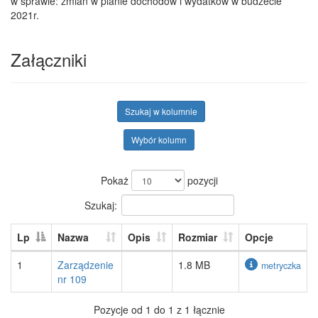
w sprawie: zmian w planie dochodów i wydatków w budżecie
2021r.
Załączniki
Szukaj w kolumnie
Wybór kolumn
Pokaż
pozycji
Szukaj:
Lp
Nazwa
Opis
Rozmiar
Opcje
1
Zarządzenie
1.8 MB
metryczka
nr 109
Pozycje od 1 do 1 z 1 łącznie