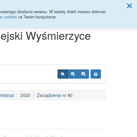
ji Rady Miasta
prawnego działania serwisu. W każdej chwili możesz dokonać
ów cookies
na Twoim komputerze.
Przycisk wyszukaj duży
Szukaj
iejski Wyśmierzyce
mistrza
2022
Zarządzenie nr 80