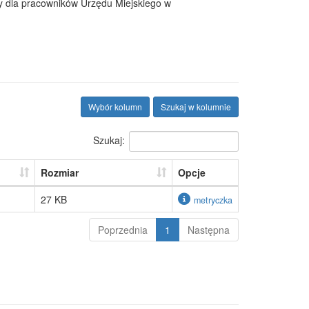
y dla pracowników Urzędu Miejskiego w
Wybór kolumn
Szukaj w kolumnie
Szukaj:
Rozmiar
Opcje
27 KB
metryczka
Poprzednia
1
Następna