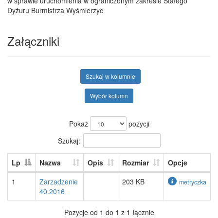
w sprawie uruchomienia w ograniczonym zakresie Stałego
Dyżuru Burmistrza Wyśmierzyc
Załączniki
Szukaj w kolumnie
Wybór kolumn
Pokaż
pozycji
Szukaj:
Lp
Nazwa
Opis
Rozmiar
Opcje
1
Zarzadzenie
203 KB
metryczka
40.2016
Pozycje od 1 do 1 z 1 łącznie