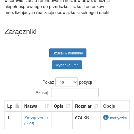
w sprawie: zasad refundowania kosztów dowozu ucznia
niepełnosprawnego do przedszkoli, szkół i ośrodków
umożliwiajacych realizację obowiązku szkolnego i nauki
Załączniki
Szukaj w kolumnie
Wybór kolumn
Pokaż
pozycji
Szukaj:
Lp
Nazwa
Opis
Rozmiar
Opcje
1
Zarządzenie
674 KB
metryczka
nr 95