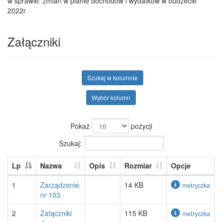
w sprawie: zmian w planie dochodów i wydatków w budżecie
2022r
Załączniki
Szukaj w kolumnie
Wybór kolumn
Pokaż
pozycji
Szukaj:
Lp
Nazwa
Opis
Rozmiar
Opcje
1
Zarządzenie
14 KB
metryczka
nr 103
2
Załączniki
115 KB
metryczka