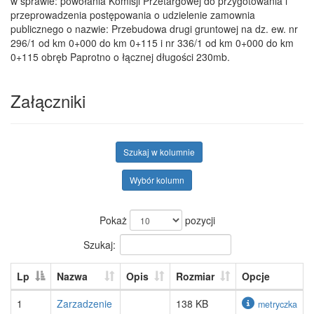
w sprawie: powołania Komisji Przetargowej do przygotowania i
przeprowadzenia postępowania o udzielenie zamownia
publicznego o nazwie: Przebudowa drugi gruntowej na dz. ew. nr
296/1 od km 0+000 do km 0+115 i nr 336/1 od km 0+000 do km
0+115 obręb Paprotno o łącznej długości 230mb.
Załączniki
Szukaj w kolumnie
Wybór kolumn
Pokaż
pozycji
Szukaj:
Lp
Nazwa
Opis
Rozmiar
Opcje
1
Zarzadzenie
138 KB
metryczka