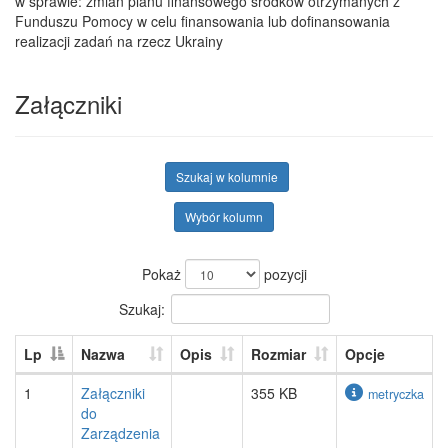
w sprawie: zmian planu finansowego środków otrzymanych z
Funduszu Pomocy w celu finansowania lub dofinansowania
realizacji zadań na rzecz Ukrainy
Załączniki
Szukaj w kolumnie
Wybór kolumn
Pokaż
pozycji
Szukaj:
Lp
Nazwa
Opis
Rozmiar
Opcje
1
Załączniki
355 KB
metryczka
do
Zarządzenia