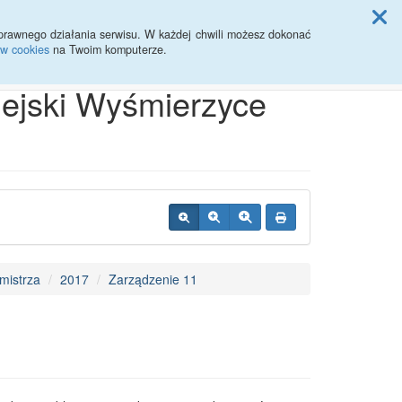
ji Rady Miasta
prawnego działania serwisu. W każdej chwili możesz dokonać
ów cookies
na Twoim komputerze.
Przycisk wyszukaj duży
Szukaj
iejski Wyśmierzyce
mistrza
2017
Zarządzenie 11