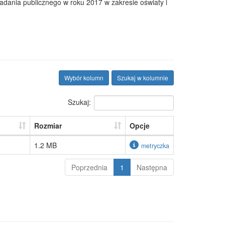
zadania publicznego w roku 2017 w zakresie oświaty i
Wybór kolumn
Szukaj w kolumnie
Szukaj:
Rozmiar
Opcje
1.2 MB
metryczka
Poprzednia
1
Następna