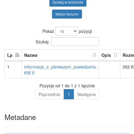
Szukaj w kolumnie
Wybór kolumn
Pokaż
pozycji
Szukaj:
Lp
Nazwa
Opis
Rozm
1
informacja_o_pierwszym_posiedzeniu
352 
KW II
Pozycje od 1 do 1 z 1 łącznie
Poprzednia
1
Następna
Metadane