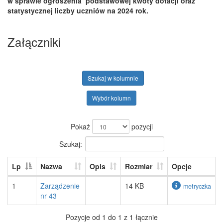
w sprawie ogłoszenia podstawowej kwoty dotacji oraz
statystycznej liczby uczniów na 2024 rok.
Załączniki
Szukaj w kolumnie
Wybór kolumn
Pokaż
pozycji
Szukaj:
Lp
Nazwa
Opis
Rozmiar
Opcje
1
Zarządzenie
14 KB
metryczka
nr 43
Pozycje od 1 do 1 z 1 łącznie