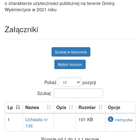
o charakterze użyteczności publicznej na terenie Gminy
Wyśmierzyce w 2021 roku
Załączniki
Szukaj w kolumnie
Wybór kolumn
Pokaż
pozycji
Szukaj:
Lp
Nazwa
Opis
Rozmiar
Opcje
1
Uchwała nr
101 KB
metryczka
136
Pozycje od 1 do 1 z 1 łącznie