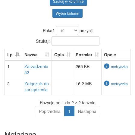
Szukaj w kolumnie
Wybór kolumn
Pokaż
pozycji
Szukaj:
Lp
Nazwa
Opis
Rozmiar
Opcje
1
Zarządzenie
265 KB
metryczka
52
2
Załącznik do
16.2 MB
metryczka
zarządzenia
Pozycje od 1 do 2 z 2 łącznie
Poprzednia
1
Następna
Metadane