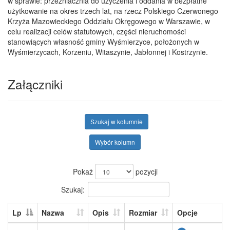
w sprawie: przezniacznia do użyczenia i oddania w bezpłatne
użytkowanie na okres trzech lat, na rzecz Polskiego Czerwonego
Krzyża Mazowieckiego Oddziału Okręgowego w Warszawie, w
celu realizacji celów statutowych, części nieruchomości
stanowiących własność gminy Wyśmierzyce, położonych w
Wyśmierzycach, Korzeniu, Witaszynie, Jabłonnej i Kostrzynie.
Załączniki
Szukaj w kolumnie
Wybór kolumn
Pokaż
pozycji
Szukaj:
Lp
Nazwa
Opis
Rozmiar
Opcje