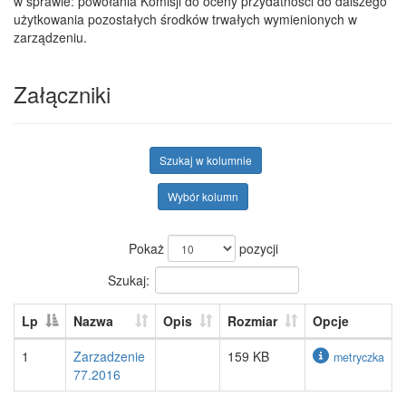
w sprawie: powołania Komisji do oceny przydatności do dalszego
użytkowania pozostałych środków trwałych wymienionych w
zarządzeniu.
Załączniki
Szukaj w kolumnie
Wybór kolumn
Pokaż
pozycji
Szukaj:
Lp
Nazwa
Opis
Rozmiar
Opcje
1
Zarzadzenie
159 KB
metryczka
77.2016