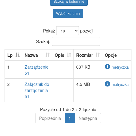
Szukaj w kolumnie
Wybór kolumn
Pokaż
pozycji
Szukaj:
Lp
Nazwa
Opis
Rozmiar
Opcje
1
Zarządzenie
637 KB
metryczka
51
2
Załącznik do
4.5 MB
metryczka
zarządzenia
51
Pozycje od 1 do 2 z 2 łącznie
Poprzednia
1
Następna