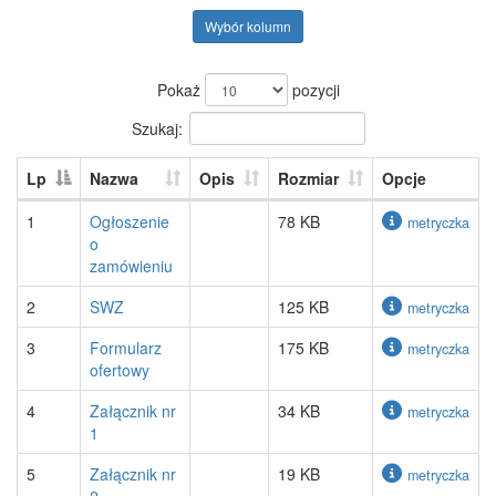
Wybór kolumn
Pokaż
pozycji
Szukaj:
Lp
Nazwa
Opis
Rozmiar
Opcje
1
Ogłoszenie
78 KB
metryczka
o
zamówieniu
2
SWZ
125 KB
metryczka
3
Formularz
175 KB
metryczka
ofertowy
4
Załącznik nr
34 KB
metryczka
1
5
Załącznik nr
19 KB
metryczka