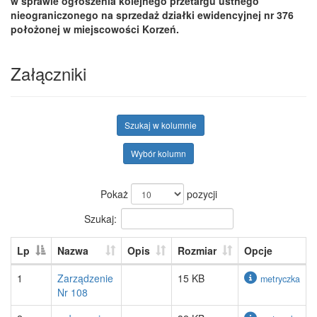
w sprawie ogłoszenia kolejnego przetargu ustnego
nieograniczonego na sprzedaż działki ewidencyjnej nr 376
położonej w miejscowości Korzeń.
Załączniki
Szukaj w kolumnie
Wybór kolumn
Pokaż
pozycji
Szukaj:
Lp
Nazwa
Opis
Rozmiar
Opcje
1
Zarządzenie
15 KB
metryczka
Nr 108