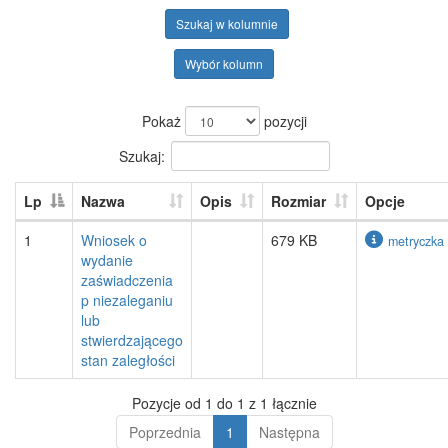
Szukaj w kolumnie
Wybór kolumn
Pokaż
pozycji
Szukaj:
Lp
Nazwa
Opis
Rozmiar
Opcje
1
Wniosek o
679 KB
metryczka
wydanie
zaświadczenia
p niezaleganiu
lub
stwierdzającego
stan zaległości
Pozycje od 1 do 1 z 1 łącznie
Poprzednia
1
Następna