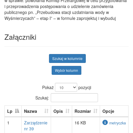
w sprawie: powołania Komisji Przetargowej w celu przygotowania
i przeprowadzenia postępowania o udzielenie zamówienia
publicznego pn. „Przebudowa stacji uzdatniania wody w
Wyśmierzycach” – etap I” – w formule zaprojektuj i wybuduj
Załączniki
Szukaj w kolumnie
Wybór kolumn
Pokaż
pozycji
Szukaj:
Lp
Nazwa
Opis
Rozmiar
Opcje
1
Zarządzenie
16 KB
metryczka
nr 39