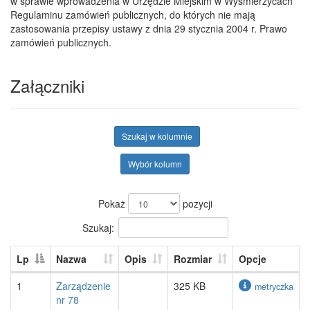
w sprawie wprowadzenia w Urzędzie Miejskim w Wyśmierzycach
Regulaminu zamówień publicznych, do których nie mają
zastosowania przepisy ustawy z dnia 29 stycznia 2004 r. Prawo
zamówień publicznych.
Załączniki
Szukaj w kolumnie
Wybór kolumn
Pokaż
pozycji
Szukaj:
Lp
Nazwa
Opis
Rozmiar
Opcje
1
Zarządzenie
325 KB
metryczka
nr 78