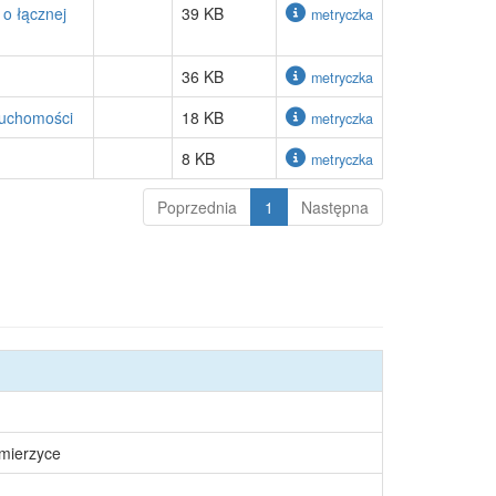
o łącznej
39 KB
metryczka
36 KB
metryczka
ruchomości
18 KB
metryczka
8 KB
metryczka
Poprzednia
1
Następna
śmierzyce