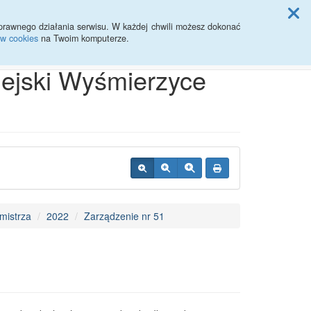
ji Rady Miasta
prawnego działania serwisu. W każdej chwili możesz dokonać
ów cookies
na Twoim komputerze.
Przycisk wyszukaj duży
Szukaj
iejski Wyśmierzyce
mistrza
2022
Zarządzenie nr 51