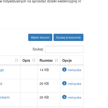
 indywidualnych na sprzedaż działki ewidencyjnej nr
Wybór kolumn
Szukaj w kolumnie
Szukaj:
Opis
Rozmiar
Opcje
ego
14 KB
metryczka
aż
26 KB
metryczka
unkami
26 KB
metryczka