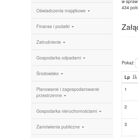
w sprawi
434 poło
Oświadczenia majątkowe
Załąc
Finanse i podatki
Zatrudnienie
Gospodarka odpadami
Pokaż
Środowisko
Lp
Planowanie i zagospodarowanie
1
przestrzenne
2
Gospodarka nieruchomościami
3
Zamówienia publiczne