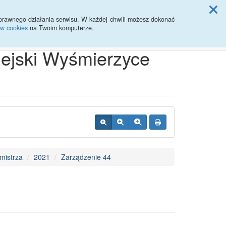
ji Rady Miasta
prawnego działania serwisu. W każdej chwili możesz dokonać
ów cookies
na Twoim komputerze.
Przycisk wyszukaj duży
Szukaj
iejski Wyśmierzyce
mistrza
2021
Zarządzenie 44