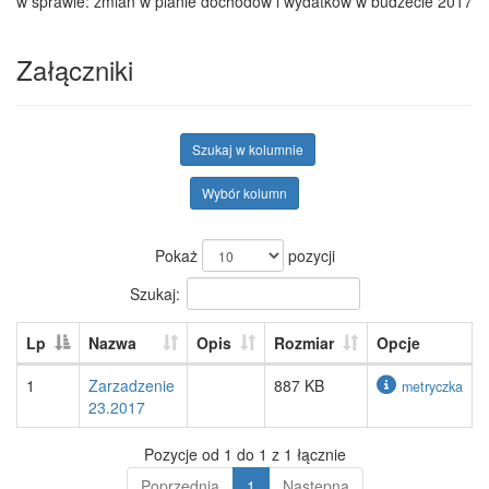
w sprawie: zmian w planie dochodów i wydatków w budżecie 2017
Załączniki
Szukaj w kolumnie
Wybór kolumn
Pokaż
pozycji
Szukaj:
Lp
Nazwa
Opis
Rozmiar
Opcje
1
Zarzadzenie
887 KB
metryczka
23.2017
Pozycje od 1 do 1 z 1 łącznie
Poprzednia
1
Następna