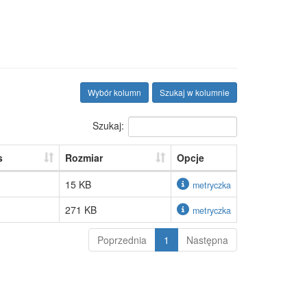
Wybór kolumn
Szukaj w kolumnie
Szukaj:
s
Rozmiar
Opcje
15 KB
metryczka
271 KB
metryczka
Poprzednia
1
Następna