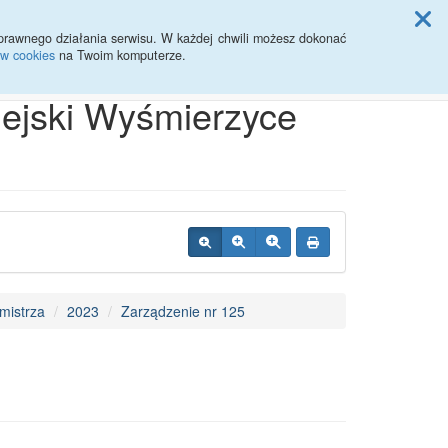
ji Rady Miasta
prawnego działania serwisu. W każdej chwili możesz dokonać
ów cookies
na Twoim komputerze.
Przycisk wyszukaj duży
Szukaj
iejski Wyśmierzyce
mistrza
2023
Zarządzenie nr 125