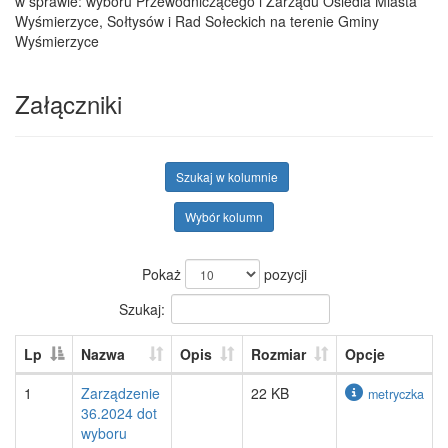
w sprawie: wyboru Przewodniczącego i Zarządu Osiedla Miasta
Wyśmierzyce, Sołtysów i Rad Sołeckich na terenie Gminy
Wyśmierzyce
Załączniki
Szukaj w kolumnie
Wybór kolumn
Pokaż
pozycji
Szukaj:
Lp
Nazwa
Opis
Rozmiar
Opcje
1
Zarządzenie
22 KB
metryczka
36.2024 dot
wyboru