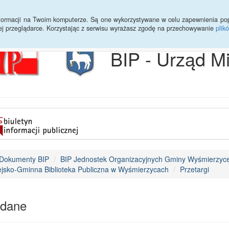
Archiwum
Statystyki
Sprawy do załatwienia
Transmisja Ses
informacji na Twoim komputerze. Są one wykorzystywane w celu zapewnienia po
ej przeglądarce. Korzystając z serwisu wyrażasz zgodę na przechowywanie
plik
BIP - Urząd M
Dokumenty BIP
BIP Jednostek Organizacyjnych Gminy Wyśmierzyc
ejsko-Gminna Biblioteka Publiczna w Wyśmierzycach
Przetargi
dane