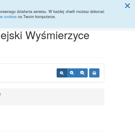
ji Rady Miasta
prawnego działania serwisu. W każdej chwili możesz dokonać
ów cookies
na Twoim komputerze.
Przycisk wyszukaj duży
Szukaj
iejski Wyśmierzyce
e