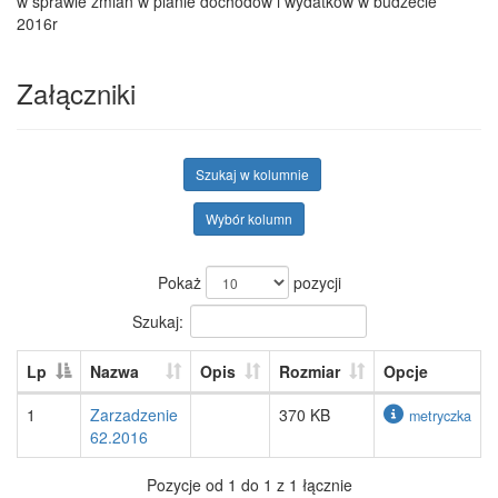
w sprawie zmian w planie dochodów i wydatków w budżecie
2016r
Załączniki
Szukaj w kolumnie
Wybór kolumn
Pokaż
pozycji
Szukaj:
Lp
Nazwa
Opis
Rozmiar
Opcje
1
Zarzadzenie
370 KB
metryczka
62.2016
Pozycje od 1 do 1 z 1 łącznie