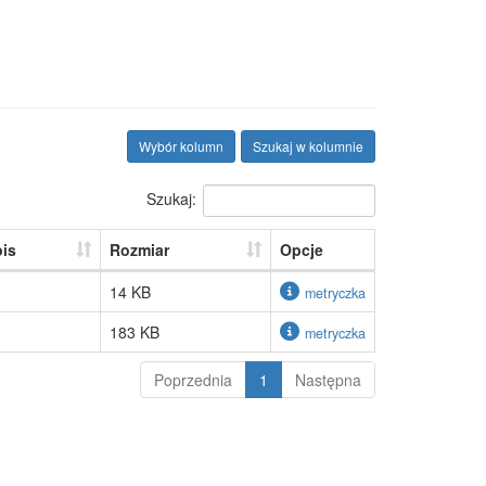
Wybór kolumn
Szukaj w kolumnie
Szukaj:
is
Rozmiar
Opcje
14 KB
metryczka
183 KB
metryczka
Poprzednia
1
Następna