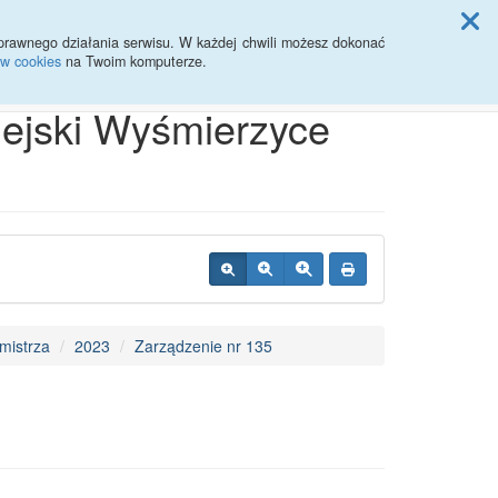
ji Rady Miasta
prawnego działania serwisu. W każdej chwili możesz dokonać
ów cookies
na Twoim komputerze.
Przycisk wyszukaj duży
Szukaj
iejski Wyśmierzyce
mistrza
2023
Zarządzenie nr 135