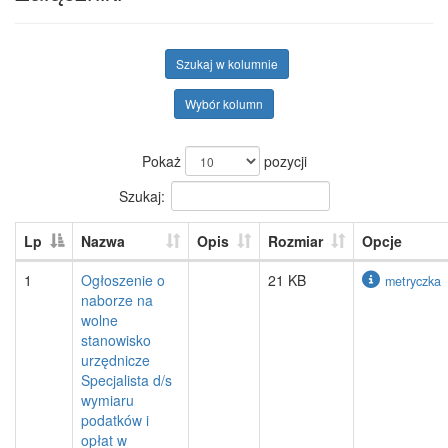
Szukaj w kolumnie
Wybór kolumn
Pokaż
pozycji
Szukaj:
Lp
Nazwa
Opis
Rozmiar
Opcje
1
Ogłoszenie o
21 KB
metryczka
naborze na
wolne
stanowisko
urzędnicze
Specjalista d/s
wymiaru
podatków i
opłat w