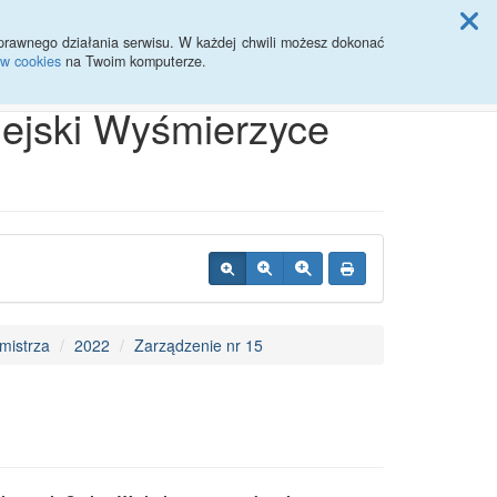
ji Rady Miasta
prawnego działania serwisu. W każdej chwili możesz dokonać
ów cookies
na Twoim komputerze.
Przycisk wyszukaj duży
Szukaj
iejski Wyśmierzyce
mistrza
2022
Zarządzenie nr 15