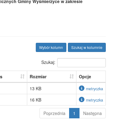
blicznych Gminy Wyśmierzyce w zakresie
Wybór kolumn
Szukaj w kolumnie
Szukaj:
s
Rozmiar
Opcje
13 KB
metryczka
16 KB
metryczka
Poprzednia
1
Następna