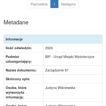
Poprzednia
1
Następna
Metadane
Informacje
Ilość odwiedzin:
2926
Podmiot
BIP - Urząd Miejski Wyśmierzyce
udostępniający:
Nazwa dokumentu:
Zarządzenie 67
Skrócony opis:
Osoba, która
Justyna Wiśniewska
wytworzyła
informację:
Osoba, która
Justyna Wiśniewska