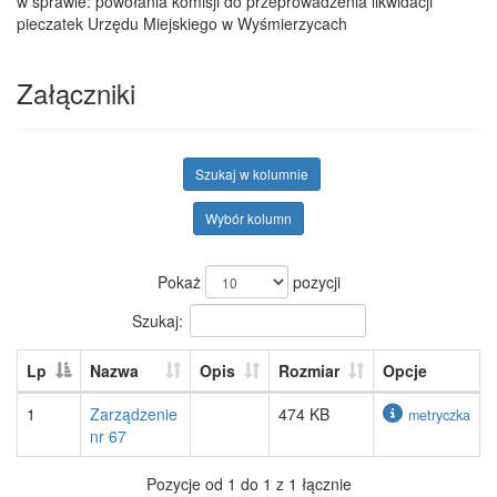
w sprawie: powołania komisji do przeprowadzenia likwidacji
pieczatek Urzędu Miejskiego w Wyśmierzycach
Załączniki
Szukaj w kolumnie
Wybór kolumn
Pokaż
pozycji
Szukaj:
Lp
Nazwa
Opis
Rozmiar
Opcje
1
Zarządzenie
474 KB
metryczka
nr 67
Pozycje od 1 do 1 z 1 łącznie